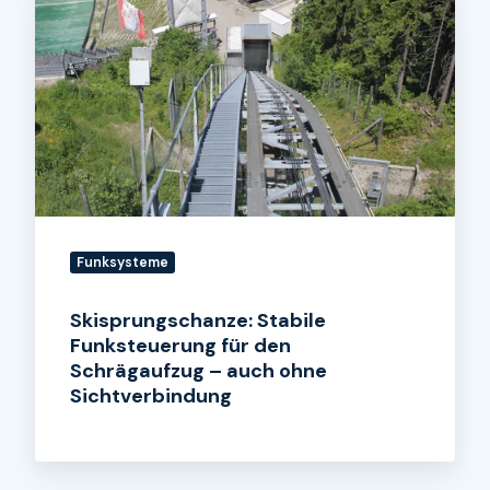
Stabile
Funksteuerung
für
den
Schrägaufzug
–
auch
ohne
Sichtverbindung
Funksysteme
Skisprungschanze: Stabile
Funksteuerung für den
Schrägaufzug – auch ohne
Sichtverbindung