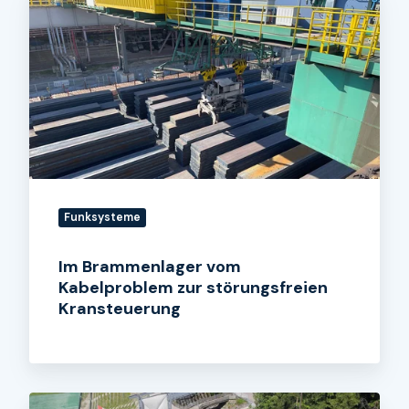
Brammenlager
vom
Kabelproblem
zur
störungsfreien
Kransteuerung
Funksysteme
Im Brammenlager vom
Kabelproblem zur störungsfreien
Kransteuerung
Skisprungschanze: