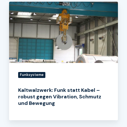
Kaltwalzwerk:
Funk
statt
Kabel
–
robust
gegen
Vibration,
Schmutz
und
Funksysteme
Bewegung
Kaltwalzwerk: Funk statt Kabel –
robust gegen Vibration, Schmutz
und Bewegung