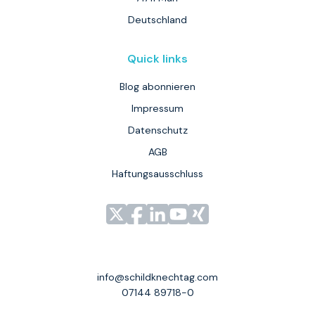
Deutschland
Quick links
Blog abonnieren
Impressum
Datenschutz
AGB
Haftungsausschluss
Link
Link
Link
Link
Link
zu
zu
zu
zu
zu
unserem
unserem
unserem
unserem
unserem
Profil
Profil
Profil
Profil
Profil
info@schildknechtag.com
bei
bei
bei
bei
bei
07144 89718-0
X
Facebook
LinkedIn
YouTube
XING