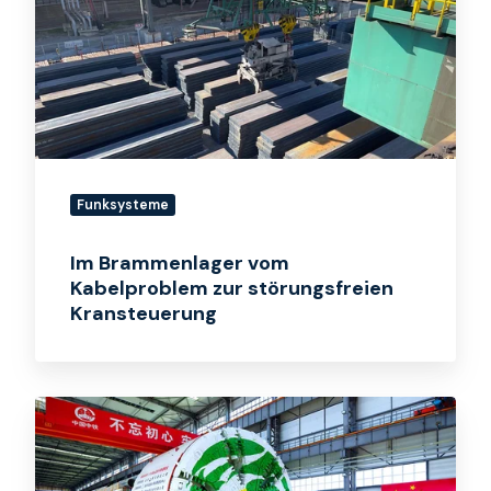
Kabelproblem
zur
störungsfreien
Kransteuerung
Funksysteme
Im Brammenlager vom
Kabelproblem zur störungsfreien
Kransteuerung
Tunnelbohrmaschine:
Kabelausfälle
vermeiden