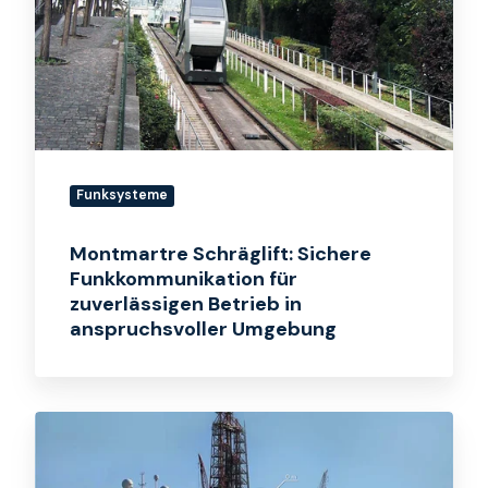
Funkkommunikation
für
zuverlässigen
Betrieb
in
anspruchsvoller
Umgebung
Funksysteme
Montmartre Schräglift: Sichere
Funkkommunikation für
zuverlässigen Betrieb in
anspruchsvoller Umgebung
Ölbohrschiff:
Kabellose
Datenübertragung