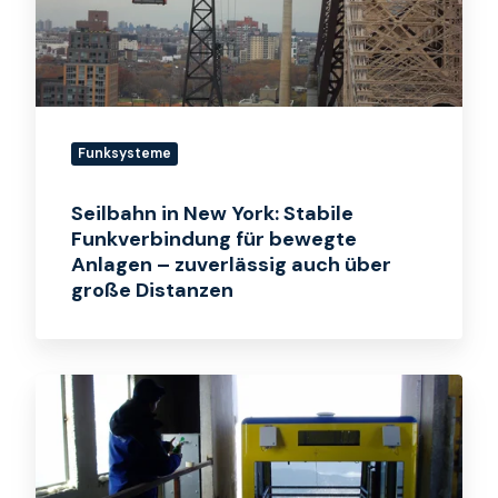
Funkverbindung
für
bewegte
Anlagen
–
Funksysteme
zuverlässig
auch
Seilbahn in New York: Stabile
über
Funkverbindung für bewegte
große
Anlagen – zuverlässig auch über
Distanzen
große Distanzen
Schräglift:
Zuverlässige
Datenübertragung
entlang