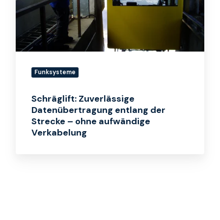
der
Strecke
–
ohne
aufwändige
Verkabelung
Funksysteme
Schräglift: Zuverlässige
Datenübertragung entlang der
Strecke – ohne aufwändige
Verkabelung