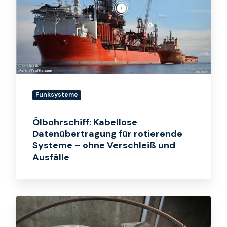
für
rotierende
Systeme
–
ohne
Verschleiß
und
Funksysteme
Ausfälle
Ölbohrschiff: Kabellose
Datenübertragung für rotierende
Systeme – ohne Verschleiß und
Ausfälle
Verseilmaschine:
Stabile