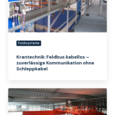
zuverlässige
Kommunikation
ohne
Schleppkabel
Funksysteme
Krantechnik: Feldbus kabellos –
zuverlässige Kommunikation ohne
Schleppkabel
Verzinkungsanlage:
Störsichere
Funkverbindung
in