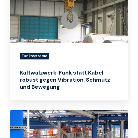
Kabel
–
robust
gegen
Vibration,
Schmutz
und
Funksysteme
Bewegung
Kaltwalzwerk: Funk statt Kabel –
robust gegen Vibration, Schmutz
und Bewegung
Krantechnik:
Feldbus
kabellos
–