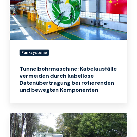
durch
kabellose
Datenübertragung
bei
rotierenden
und
bewegten
Funksysteme
Komponenten
Tunnelbohrmaschine: Kabelausfälle
vermeiden durch kabellose
Datenübertragung bei rotierenden
und bewegten Komponenten
Montmartre
Schräglift:
Sichere