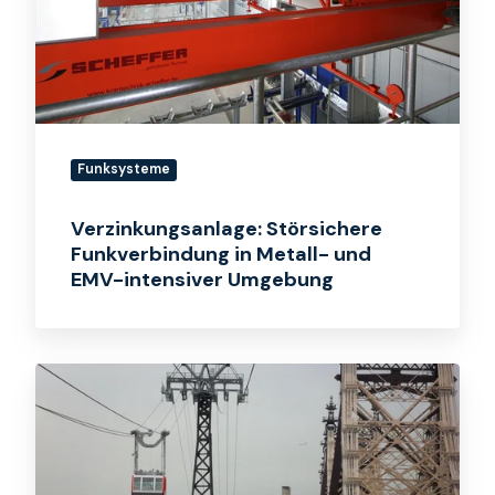
Metall-
und
EMV-
intensiver
Umgebung
Funksysteme
Verzinkungsanlage: Störsichere
Funkverbindung in Metall- und
EMV-intensiver Umgebung
Seilbahn
in
New
York:
Stabile