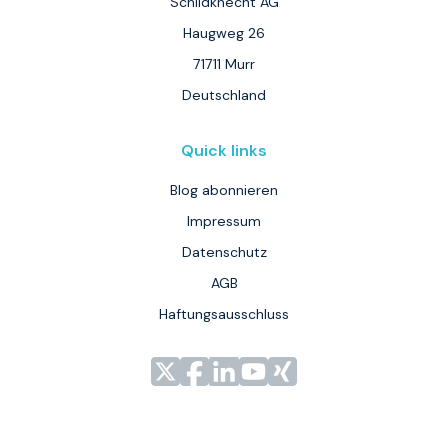
Schildknecht AG
Haugweg 26
71711 Murr
Deutschland
Quick links
Blog abonnieren
Impressum
Datenschutz
AGB
Haftungsausschluss
Link
Link
Link
Link
Link
zu
zu
zu
zu
zu
unserem
unserem
unserem
unserem
unserem