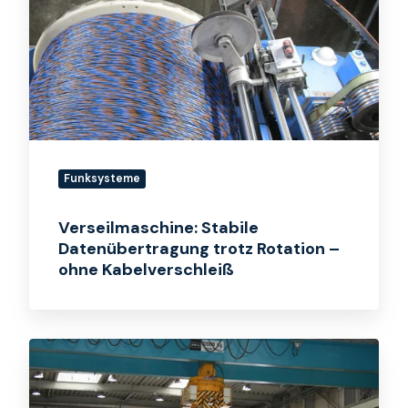
Datenübertragung
trotz
Rotation
–
ohne
Kabelverschleiß
Funksysteme
Verseilmaschine: Stabile
Datenübertragung trotz Rotation –
ohne Kabelverschleiß
Kaltwalzwerk:
Funk
statt